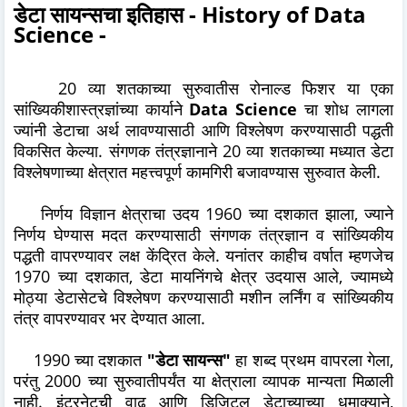
डेटा सायन्सचा इतिहास - History of Data
Science -
20 व्या शतकाच्या सुरुवातीस रोनाल्ड फिशर या एका
सांख्यिकीशास्त्रज्ञांच्या कार्याने
Data Science
चा शोध लागला
ज्यांनी डेटाचा अर्थ लावण्यासाठी आणि विश्लेषण करण्यासाठी पद्धती
विकसित केल्या. संगणक तंत्रज्ञानाने 20 व्या शतकाच्या मध्यात डेटा
विश्लेषणाच्या क्षेत्रात महत्त्वपूर्ण कामगिरी बजावण्यास सुरुवात केली.
निर्णय विज्ञान क्षेत्राचा उदय 1960 च्या दशकात झाला, ज्याने
निर्णय घेण्यास मदत करण्यासाठी संगणक तंत्रज्ञान व सांख्यिकीय
पद्धती वापरण्यावर लक्ष केंद्रित केले. यनांतर काहीच वर्षात म्हणजेच
1970 च्या दशकात, डेटा मायनिंगचे क्षेत्र उदयास आले, ज्यामध्ये
मोठ्या डेटासेटचे विश्लेषण करण्यासाठी मशीन लर्निंग व सांख्यिकीय
तंत्र वापरण्यावर भर देण्यात आला.
1990 च्या दशकात
"डेटा सायन्स"
हा शब्द प्रथम वापरला गेला,
परंतु 2000 च्या सुरुवातीपर्यंत या क्षेत्राला व्यापक मान्यता मिळाली
नाही. इंटरनेटची वाढ आणि डिजिटल डेटाच्याच्या धमाक्याने,