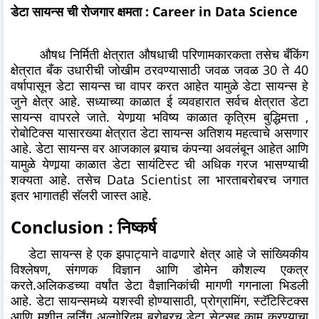
डेटा सायन्स ची रोजगार क्षमता : Career in Data Science
औषध निर्मिती क्षेत्रात औषधाची परिणामकारकता तसेच बँकिंग
क्षेत्रात बँक उधारीची जोखीम ठरवण्यासाठी जवळ जवळ 30 ते 40
वर्षापासून डेटा सायन्स चा वापर करत आहेत यामुळे डेटा सायन्स हे
जुने क्षेत्र आहे. सध्याच्या काळात ई व्यवहारात सर्वच क्षेत्रात डेटा
सायन्स वापरले जाते. येणार्‍या भविष्य काळात कृत्रिम बुद्धिमत्ता ,
रोबोटिक्स यासारख्या क्षेत्रात डेटा सायन्स अतिशय महत्वाचे असणार
आहे. डेटा सायन्स वर आजकाल बर्‍याच कंपन्या अवलंबून आहेत आणि
यामुळे येणार्‍या काळात डेटा सायंटिस्ट ची अधिक गरज भासण्याची
शक्यता आहे. तसेच Data Scientist ला भारताबरोबरच जगात
इतर भागातही सॅलरी जास्त आहे.
Conclusion : निष्कर्ष
डेटा सायन्स हे एक झपाट्याने वाढणारे क्षेत्र आहे जे सांख्यिकीय
विश्लेषण, संगणक विज्ञान आणि डोमेन कौशल्य एकत्र
करते.अलिकडच्या वर्षांत डेटा वैज्ञानिकांची मागणी गगनाला भिडली
आहे. डेटा सायन्समध्ये यशस्वी होण्यासाठी, प्रोग्रामिंग, स्टॅटिस्टिक्स
आणि मशीन लर्निंग अल्गोरिदम बरोबरच डेटा सेटसह काम करण्याचा