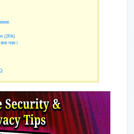
s तपासा
ion (2FA)
 करू नका !
AQ