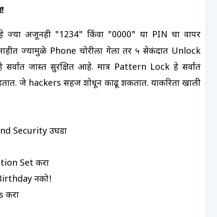
ा!
 आहे ज्या अजूनही "1234" किंवा "0000" या PIN चा वापर
ीत ज्यामुळे Phone चोरीला गेला तर ५ सेकंदात Unlock
र्वात जास्त सुरक्षित आहे. मात्र Pattern Lock हे सर्वात
तात. जे hackers सहज शोधून काढू शकतात. याकरिता खाली
and Security उघडा
tion Set करा
 Birthday नको!
s करा