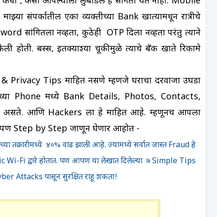
ण, कधी , कसा आपल्याला लुबाडेल हे सांगता येत नाही.
Mobile
े
माझ्या संपर्कातील एका व्यक्तीच्या Bank खात्यामधून रात्रीचे
sword सांगितला नव्हता, कुठेही OTP दिला नव्हता परंतु त्याने
होती. बस्स, इतक्याश्या चूकीमुळे त्याचे बँक खाते रिकामे
 & Privacy Tips माहित नसणे म्हणजे
घराचा दरवाजा उघडा
काच्या Phone मध्ये Bank Details, Photos, Contacts,
 असते. आणि Hackers ला हे माहित आहे. म्हणूनच आपला
ज आपण Step by Step जाणून घेणार आहोत -
या तक्रारीमध्ये ४०% वाढ झाली आहे. ज्यामध्ये सर्वात जास्त Fraud हे
i-Fi द्वारे होतात. पण आपण या लेखात दिलेल्या ७ Simple Tips
yber Attacks पासून सुरक्षित राहू शकता!