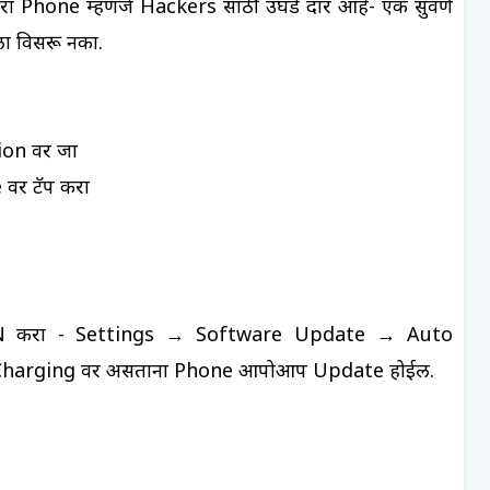
रा Phone म्हणजे Hackers साठी उघडे दार आहे- एक सुवर्ण
ा विसरू नका.
on वर जा
वर टॅप करा
 करा - Settings → Software Update → Auto
ी Charging वर असताना Phone आपोआप Update होईल.